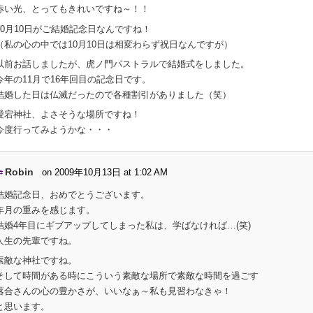
赤い光、とってもきれいですね～！！
10月10日がご結婚記念日なんですね！
（私の心の中では10月10日は相変わらず祝日なんですが）
以前お話しましたが、虎ノ門パストラルで結婚式をしました。
今年の11月で16年回目の記念日です。
結婚した日は仏滅だったので各種割引がありました（笑）
愛宕神社、よさそうな場所ですね！
今度行ってみようかな・・・
Robin
on 2009年10月13日 at 1:02 AM
#
結婚記念日、おめでとうございます。
年月の重みを感じます。
結婚4年目にギブアップしてしまった私は、学ばなければ…(笑)
人生の先輩ですね。
素敵な神社ですね。
そして時間がある時にこういう素敵な場所で素敵な時間を過ごす
落合さんの心の豊かさが、いいなぁ～私も見習わなきゃ！
と思います。