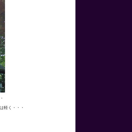
・
は軽く・・・