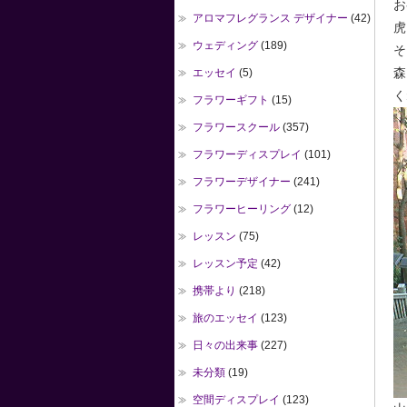
お
アロマフレグランス デザイナー
(42)
虎
ウェディング
(189)
そ
森
エッセイ
(5)
く
フラワーギフト
(15)
フラワースクール
(357)
フラワーディスプレイ
(101)
フラワーデザイナー
(241)
フラワーヒーリング
(12)
レッスン
(75)
レッスン予定
(42)
携帯より
(218)
旅のエッセイ
(123)
日々の出来事
(227)
未分類
(19)
空間ディスプレイ
(123)