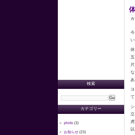
カ
今
い
休
五
片
な
あ
検索
ヨ
て
シ
カテゴリー
立
虎
photo
(3)
以
お知らせ
(23)