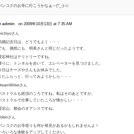
バンコクのお寺に行こうかなぁ～(^_-)-☆
admin
on 2009年10月13日 at 7:35 AM
#
michiyoさん
結婚記念日は、どうでもよく・・・
でも、偶然にも、明美さんと同じだったようです。
愛宕神社はテリトリーですね。
帰りに、トンネルを歩いて、エレベーターを見つけました。
今日はチーズやさんもお休みでした。
またふらっと、行ってみようかしら・・・
DreamWriterさん
パストラルも絶頂のころですね。私はそのあとですが。
パストラルで仕事していたころが懐かしい・・・
愛宕山、都会のオアシスですね。
Robinさん
バンコクのお寺巡りも何か発見があるかもしれませんよ！
いろいろな体験をアップしてください。