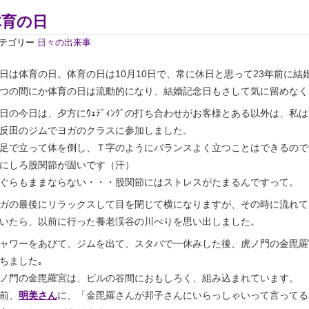
体育の日
テゴリー
日々の出来事
日は体育の日。体育の日は10月10日で、常に休日と思って23年前に結
つの間にか体育の日は流動的になり、結婚記念日もさして気に留めなく
日の今日は、夕方にｳｪﾃﾞｨﾝｸﾞの打ち合わせがお客様とある以外は、私
反田のジムでヨガのクラスに参加しました。
足で立って体を倒し、Ｔ字のようにバランスよく立つことはできるので
にしろ股関節が固いです（汗）
ぐらもままならない・・・股関節にはストレスがたまるんですって。
ガの最後にリラックスして目を閉じて横になりますが、その時に流れて
いたら、以前に行った養老渓谷の川べりを思い出しました。
ャワーをあびて、ジムを出て、スタバで一休みした後、虎ノ門の金毘羅
ちました｡
ノ門の金毘羅宮は、ビルの谷間におもしろく、組み込まれています。
前、
明美さん
に、「金毘羅さんが邦子さんにいらっしゃいって言ってる