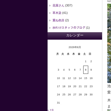
山
花屋さん
(307)
草木染
(41)
重ね色目
(2)
ｵﾙﾀﾝｼｱスタッフのブログ
(1)
カレンダー
2026年8月
月
火
水
木
金
土
日
1
2
3
4
5
6
7
8
9
10
11
12
13
14
15
16
池
17
18
19
20
21
22
23
愛
24
25
26
27
28
29
30
木
31
ま
« 7月