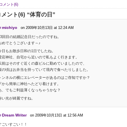
コメント(6)
メント(6) “体育の日”
michiyo
on 2009年10月13日 at 12:24 AM
#
23回目の結婚記念日だったのですね。
おめでとうございます～♪
今日もお散歩日和の1日でしたね。
愛宕神社、自宅から近いので私もよく行きます。
以前はそのすぐ近くの森ビルに勤めていましたので、
桜の頃はお弁当を持っていて境内で食べたりしました。
トンネルの横にエレベーターがあるのはご存知ですか？
下から簡単に神社へたどり着けます。
あ、でもご利益薄くなっちゃうかな？
赤い光が綺麗ですね。
Dream Writer
on 2009年10月13日 at 12:56 AM
#
すごいすごい！！