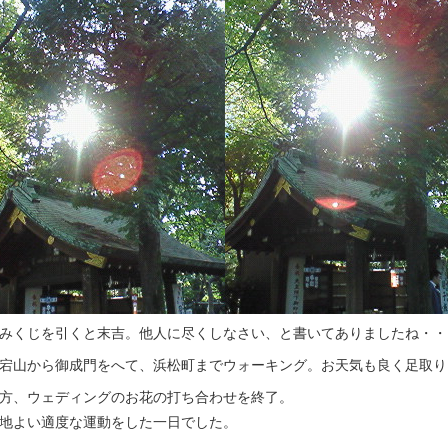
みくじを引くと末吉。他人に尽くしなさい、と書いてありましたね・・
宕山から御成門をへて、浜松町までウォーキング。お天気も良く足取り
方、ウェディングのお花の打ち合わせを終了。
地よい適度な運動をした一日でした。