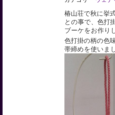
椿山荘で秋に挙
との事で、色打
ブーケをお作り
色打掛の柄の色
帯締めを使いま