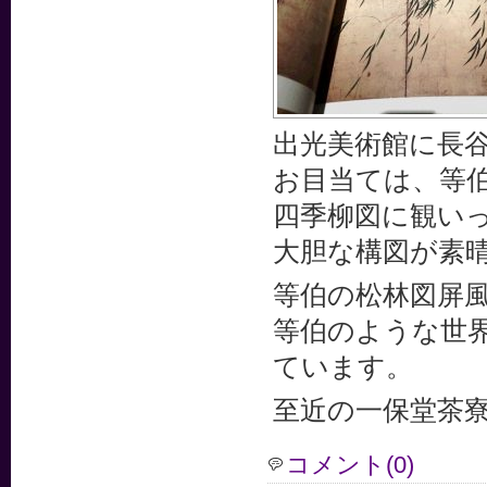
出光美術館に長
お目当ては、等
四季柳図に観い
大胆な構図が素
等伯の松林図屏
等伯のような世
ています。
至近の一保堂茶
コメント(0)