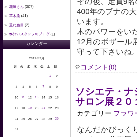
その後、定員9
花屋さん
(307)
400年のブナの
草木染
(41)
います。
重ね色目
(2)
木のパワーをいた
ｵﾙﾀﾝｼｱスタッフのブログ
(1)
12月のボザール
カレンダー
守って下さいね
2017年7月
コメント(0)
月
火
水
木
金
土
日
1
2
7
3
4
5
6
8
9
ソシエテ・ナ
11
13
10
12
14
15
16
サロン展２０
19
21
17
18
20
22
23
カテゴリー
フラワ
30
24
25
26
27
28
29
なんだかびっく
31