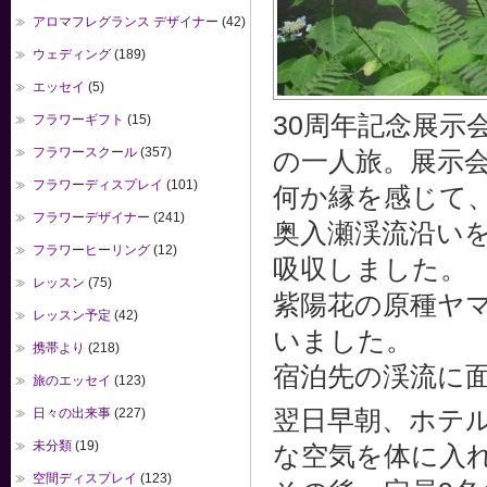
アロマフレグランス デザイナー
(42)
ウェディング
(189)
エッセイ
(5)
30周年記念展示
フラワーギフト
(15)
フラワースクール
(357)
の一人旅。展示
フラワーディスプレイ
(101)
何か縁を感じて
フラワーデザイナー
(241)
奥入瀬渓流沿い
フラワーヒーリング
(12)
吸収しました。
レッスン
(75)
紫陽花の原種ヤ
レッスン予定
(42)
いました。
携帯より
(218)
宿泊先の渓流に
旅のエッセイ
(123)
日々の出来事
(227)
翌日早朝、ホテ
未分類
(19)
な空気を体に入
空間ディスプレイ
(123)