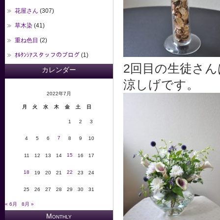
花屋さん
(307)
草木染
(41)
重ね色目
(2)
ｵﾙﾀﾝｼｱスタッフのブログ
(1)
2回目の生徒さん
カレンダー
涼しげです。
2022年7月
月
火
水
木
金
土
日
1
2
3
7
4
5
6
8
9
10
15
11
12
13
14
16
17
18
22
19
20
21
23
24
25
26
27
28
29
30
31
« 6月
8月 »
Monthly