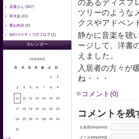
のあるディスプ
花屋さん
(307)
ツリーのような
草木染
(41)
クスやアドベン
重ね色目
(2)
静かに音楽を聴
ｵﾙﾀﾝｼｱスタッフのブログ
(1)
ージして、洋書の
カレンダー
えました。
2026年8月
入居者の方々が
月
火
水
木
金
土
日
ね・・・
1
2
9
3
4
5
6
7
8
コメント(0)
10
11
12
13
14
15
16
17
18
19
20
21
22
23
コメントを残
24
25
26
27
28
29
30
お名前(required)：
31
メール(required)：
« 7月