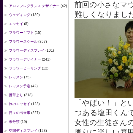
前回の小さなマ
アロマフレグランス デザイナー
(42)
難しくなりまし
ウェディング
(189)
エッセイ
(5)
フラワーギフト
(15)
フラワースクール
(357)
フラワーディスプレイ
(101)
フラワーデザイナー
(241)
フラワーヒーリング
(12)
レッスン
(75)
レッスン予定
(42)
携帯より
(218)
「やばい！」と
旅のエッセイ
(123)
つある塩田くん
日々の出来事
(227)
女性の生徒さん
未分類
(19)
周りに楽しい雰
空間ディスプレイ
(123)