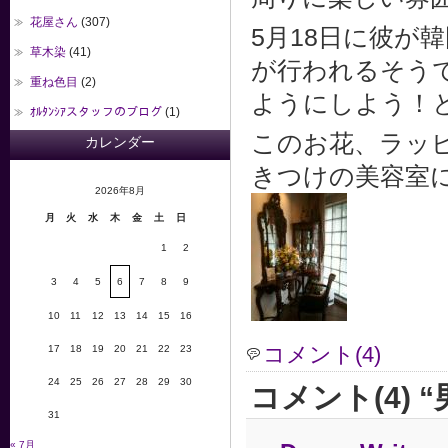
花屋さん
(307)
5月18日に彼が
草木染
(41)
が行われるそう
重ね色目
(2)
ようにしよう！
ｵﾙﾀﾝｼｱスタッフのブログ
(1)
このお花、ラッ
カレンダー
きつけの美容室
2026年8月
月
火
水
木
金
土
日
1
2
3
4
5
6
7
8
9
10
11
12
13
14
15
16
コメント(4)
17
18
19
20
21
22
23
24
25
26
27
28
29
30
コメント(4) 
31
« 7月