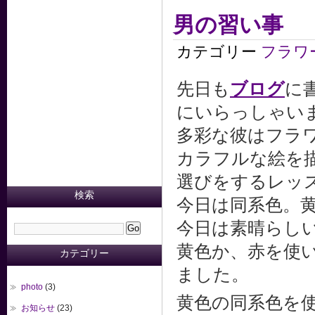
男の習い事
カテゴリー
フラワ
先日も
ブログ
に
にいらっしゃい
多彩な彼はフラ
カラフルな絵を
選びをするレッ
検索
今日は同系色。
今日は素晴らし
黄色か、赤を使
カテゴリー
ました。
photo
(3)
黄色の同系色を
お知らせ
(23)