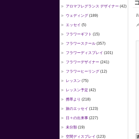
アロマフレグランス デザイナー
(42)
お
ウェディング
(189)
エッセイ
(5)
メ
フラワーギフト
(15)
フラワースクール
(357)
フラワーディスプレイ
(101)
フラワーデザイナー
(241)
フラワーヒーリング
(12)
レッスン
(75)
レッスン予定
(42)
携帯より
(218)
旅のエッセイ
(123)
日々の出来事
(227)
未分類
(19)
空間ディスプレイ
(123)