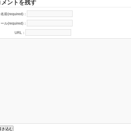
コメントを残す
名前(required)：
ール(required)：
URL：