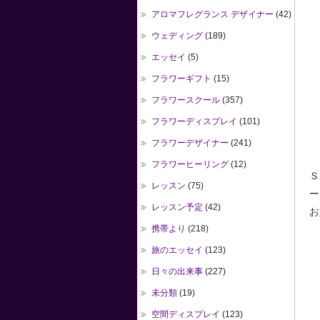
アロマフレグランス デザイナー
(42)
ウェディング
(189)
エッセイ
(5)
フラワーギフト
(15)
フラワースクール
(357)
フラワーディスプレイ
(101)
フラワーデザイナー
(241)
フラワーヒーリング
(12)
Ｓ
レッスン
(75)
ー
レッスン予定
(42)
お
携帯より
(218)
旅のエッセイ
(123)
日々の出来事
(227)
未分類
(19)
空間ディスプレイ
(123)