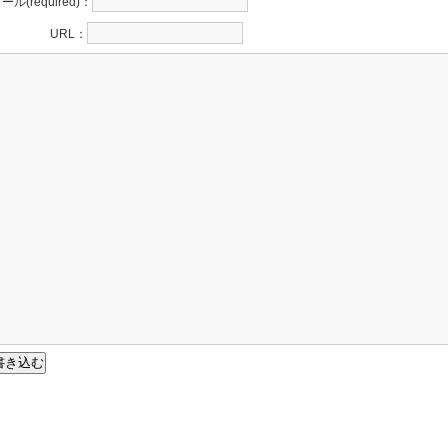
ール(required)：
URL：