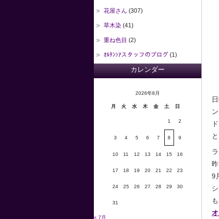
花屋さん
(307)
草木染
(41)
重ね色目
(2)
ｵﾙﾀﾝｼｱスタッフのブログ
(1)
カレンダー
2026年8月
日
月
火
水
木
金
土
日
ン
1
2
ド
と
3
4
5
6
7
8
9
ラ
10
11
12
13
14
15
16
昨
17
18
19
20
21
22
23
9
24
25
26
27
28
29
30
シ
も
31
オ
« 7月