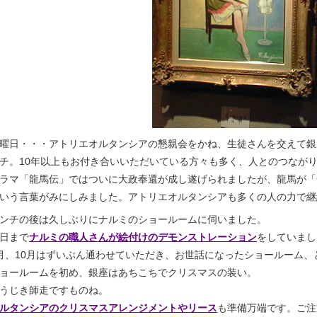
曜日・・・アトリエオルタンシアの懇親会をかね、生徒さんを交えて銀
チ。10年以上もお付き合いいただいている方々も多く、人とのつなが
ラマ「龍馬伝」ではついに大政奉還が成し遂げられましたが、龍馬が「
いう言葉がみにしみました。アトリエオルタンシアも多くの人の力で継
ンチの後は久しぶりにナルミのショールームに伺いました。
日まで
ナルミの職人さんが絵付けのデモンストレーション
をしていまし
月、10月はずいぶん通わせていただき、お世話になったショールーム、
ョールームを初め、銀座はあちこちでクリスマスの装い。
うじき師走ですものね。
ルタンシアのクリスマスアレンジメントやリース
も準備万端です。ご注