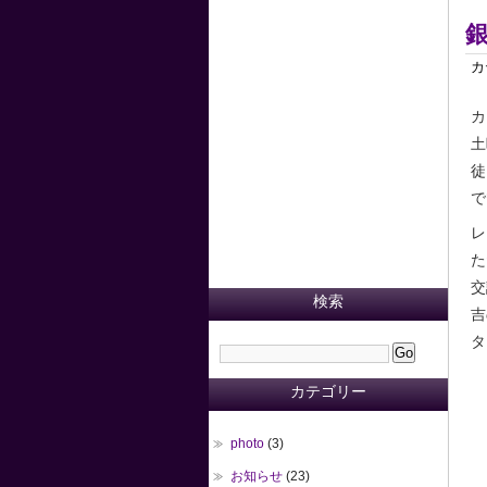
カ
カ
土
徒
で
レ
た
交
検索
吉
タ
カテゴリー
photo
(3)
お知らせ
(23)