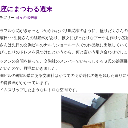
銀座にまつわる週末
テゴリー
日々の出来事
ラフルな花がきゅっとつめられたパリ風花束のように、盛りだくさんの
曜日･･･生徒さんの結婚式があり、彼女にぴったりなブーケを作り小笠
さんは先日の交詢ビルのナルミショールームでの作品展に出展していて
ぴったりのドレスを見つけたというから、何と言いう引き合わせでしょ
ッスンの合間を使って、交詢社のメンバーでいらっしゃるＳ氏の絵画展
だいたので、拝見にいきました。
詢ビルの9階10階にある交詢社はかつての明治時代の趣を残した造り
の肖像画がかかっています。
イムスリップしたようなレトロな空間です。