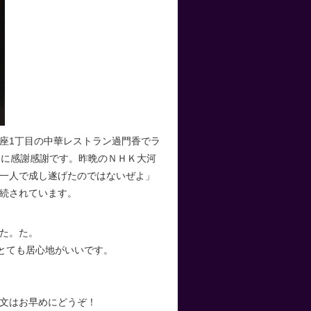
座1丁目の中華レストラン過門香でラ
りに感謝感謝です。昨晩のＮＨＫ大河
一人で成し遂げたのではないぜよ」
続されています。
た。た。
とても居心地がいいです。
文はお早めにどうぞ！