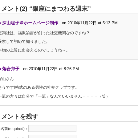
コメント(2) “銀座にまつわる週末”
深山聡子＠ホームページ制作
on 2010年11月22日 at 5:13 PM
#
交詢社は、福沢諭吉が創った社交機関なのですね？
検索して初めて知りました。
本物の上質に出会えるのでしょうね～。
落合邦子
on 2010年11月22日 at 8:26 PM
#
深山さん
そうです!格式のある男性の社交クラブです。
一流の方々は自分で「一流」なんていいません・・・・（笑）
コメントを残す
名前(required)：