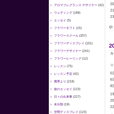
2
アロマフレグランス デザイナー
(42)
2
ウェディング
(189)
23
エッセイ
(5)
フラワーギフト
(15)
フラワースクール
(357)
フラワーディスプレイ
(101)
2
フラワーデザイナー
(241)
カ
フラワーヒーリング
(12)
☆
レッスン
(75)
5
レッスン予定
(42)
6
携帯より
(218)
8日
旅のエッセイ
(123)
1
日々の出来事
(227)
2
未分類
(19)
22
空間ディスプレイ
(123)