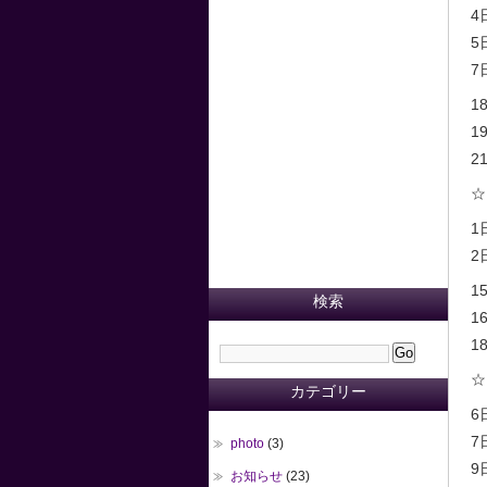
4
5
7日
1
1
21
☆
1
2
1
検索
16
18
☆
カテゴリー
6
7
photo
(3)
9日
お知らせ
(23)