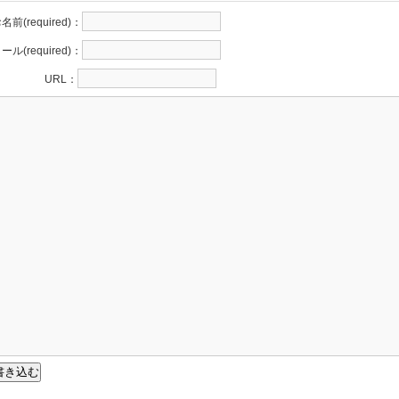
名前(required)：
ール(required)：
URL：