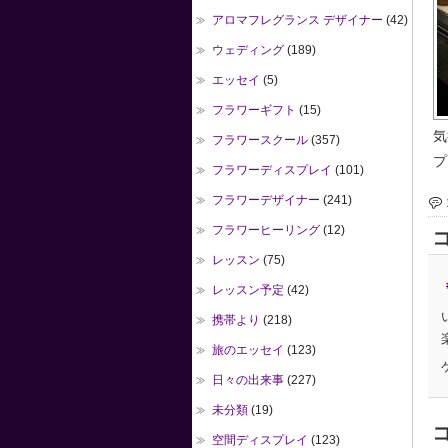
アロマフレグランス デザイナー
(42)
ウェディング
(189)
エッセイ
(5)
フラワーギフト
(15)
気
フラワースクール
(357)
プ
フラワーディスプレイ
(101)
フラワーデザイナー
(241)
フラワーヒーリング
(12)
コ
レッスン
(75)
レッスン予定
(42)
携帯より
(218)
旅のエッセイ
(123)
日々の出来事
(227)
未分類
(19)
空間ディスプレイ
(123)