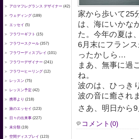
アロマフレグランス デザイナー
(42)
家から歩いて2
ウェディング
(189)
は、海にいかな
エッセイ
(5)
た。今年の夏は
フラワーギフト
(15)
6月末にフラン
フラワースクール
(357)
フラワーディスプレイ
(101)
ったかしら…
フラワーデザイナー
(241)
まあ、無事に過
フラワーヒーリング
(12)
ね。
レッスン
(75)
波のは、ひっき
レッスン予定
(42)
波の音に癒され
携帯より
(218)
さあ、明日から
旅のエッセイ
(123)
日々の出来事
(227)
コメント(0)
未分類
(19)
空間ディスプレイ
(123)