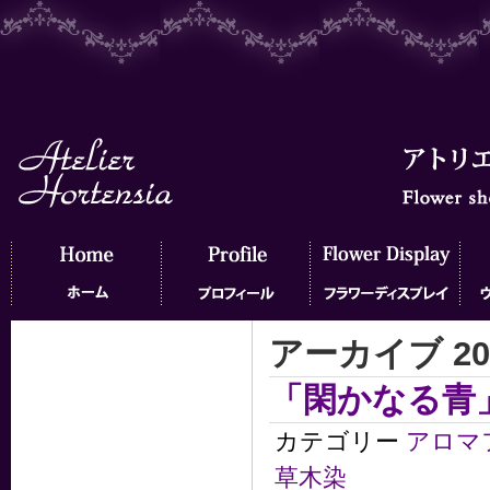
アーカイブ 20
ホーム
プロフィール
フラワーディスプレイ
ウェ
「閑かなる青
カテゴリー
アロマ
草木染