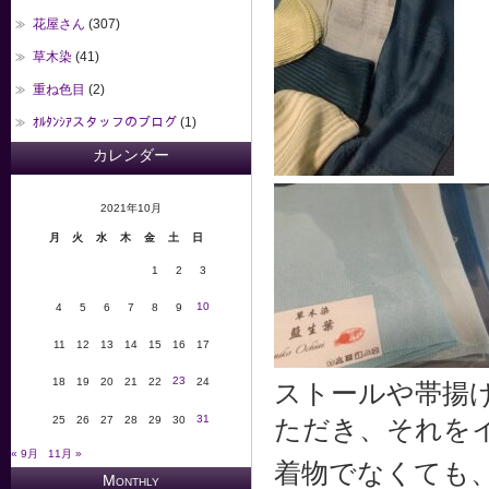
花屋さん
(307)
草木染
(41)
重ね色目
(2)
ｵﾙﾀﾝｼｱスタッフのブログ
(1)
カレンダー
2021年10月
月
火
水
木
金
土
日
1
2
3
10
4
5
6
7
8
9
11
12
13
14
15
16
17
23
18
19
20
21
22
24
ストールや帯揚
31
25
26
27
28
29
30
ただき、それを
« 9月
11月 »
着物でなくても
Monthly