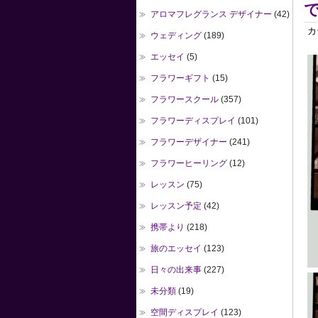
アロマフレグランス デザイナー
(42)
カ
ウェディング
(189)
エッセイ
(5)
フラワーギフト
(15)
フラワースクール
(357)
フラワーディスプレイ
(101)
フラワーデザイナー
(241)
フラワーヒーリング
(12)
レッスン
(75)
レッスン予定
(42)
携帯より
(218)
旅のエッセイ
(123)
日々の出来事
(227)
未分類
(19)
空間ディスプレイ
(123)