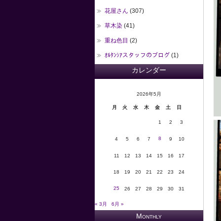
花屋さん
(307)
草木染
(41)
重ね色目
(2)
ｵﾙﾀﾝｼｱスタッフのブログ
(1)
カレンダー
2026年5月
月
火
水
木
金
土
日
1
2
3
8
4
5
6
7
9
10
11
12
13
14
15
16
17
18
19
20
21
22
23
24
25
26
27
28
29
30
31
« 3月
6月 »
Monthly