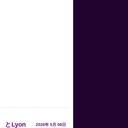
プ とLyon
2026年
5月
08日