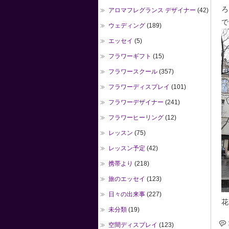
ろ
アロマフレグランス デザイナー
(42)
で
ウェディング
(189)
エッセイ
(5)
フラワーギフト
(15)
フラワースクール
(357)
フラワーディスプレイ
(101)
フラワーデザイナー
(241)
フラワーヒーリング
(12)
レッスン
(75)
レッスン予定
(42)
携帯より
(218)
旅のエッセイ
(123)
日々の出来事
(227)
花
未分類
(19)
空間ディスプレイ
(123)