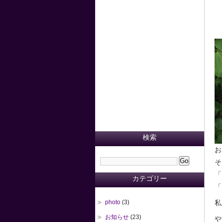
検索
お
そ
「
カテゴリー
「
photo
(3)
私
お知らせ
(23)
や