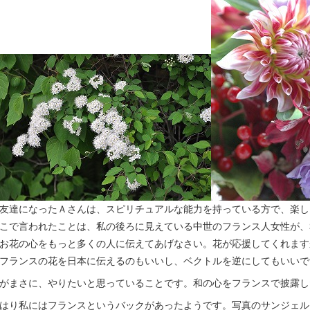
友達になったＡさんは、スピリチュアルな能力を持っている方で、楽し
こで言われたことは、私の後ろに見えている中世のフランス人女性が、
お花の心をもっと多くの人に伝えてあげなさい。花が応援してくれます
フランスの花を日本に伝えるのもいいし、ベクトルを逆にしてもいいで
がまさに、やりたいと思っていることです。和の心をフランスで披露し
はり私にはフランスというバックがあったようです。写真のサンジェル