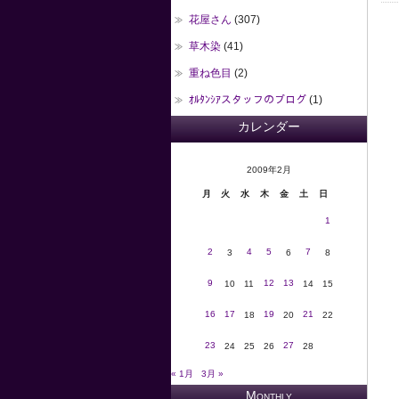
花屋さん
(307)
草木染
(41)
重ね色目
(2)
ｵﾙﾀﾝｼｱスタッフのブログ
(1)
カレンダー
2009年2月
月
火
水
木
金
土
日
1
2
4
5
7
3
6
8
9
12
13
10
11
14
15
16
17
19
21
18
20
22
23
27
24
25
26
28
« 1月
3月 »
Monthly